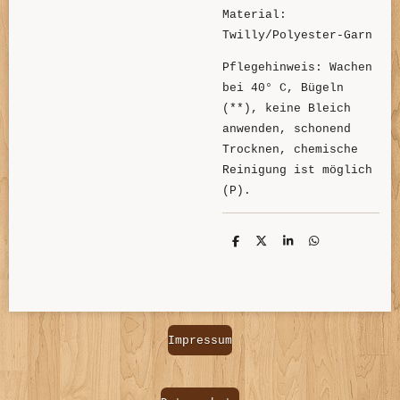
Material:
Twilly/Polyester-Garn
Pflegehinweis: Wachen
bei 40° C, Bügeln
(**), keine Bleich
anwenden, schonend
Trocknen, chemische
Reinigung ist möglich
(P).
T
T
T
T
e
e
e
e
i
i
i
i
l
l
l
l
e
e
e
e
n
n
n
n
Impressum