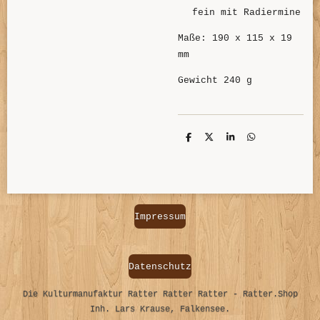
fein mit Radiermine
Maße: 190 x 115 x 19
mm
Gewicht 240 g
T
T
T
T
e
e
e
e
i
i
i
i
l
l
l
l
e
e
e
e
n
n
n
n
Impressum
Datenschutz
Die Kulturmanufaktur Ratter Ratter Ratter - Ratter.Shop
Inh. Lars Krause, Falkensee.